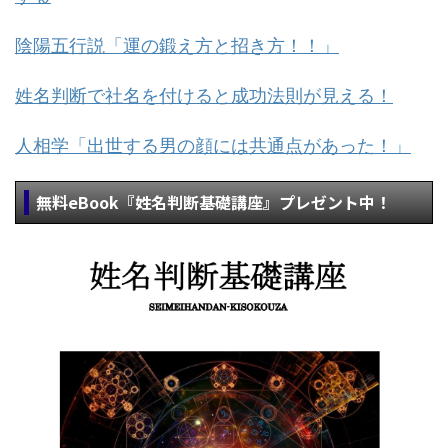
陰陽五行説「運の鍛え方と招き方！！」
姓名判断で社名を付けると成功法則が見える！
人相学「出世する男の顔には共通点があった！」
無料eBook『姓名判断基礎講座』プレゼント中！