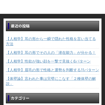
最近の投稿
【人相学】耳の形から一瞬で隠れた性格を言い当てる
方法
【人相学】耳の形でその人の「潜在能力」が分かる！
【人相学】性欲が強い顔を一撃で見抜く6パターン
【人相学】眉毛の形で性格と運勢を判断する11パターン
【体壁論】言われた事は完璧にこなす「２種体壁の解
説」
カテゴリー