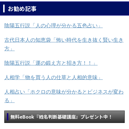
お勧め記事
陰陽五行説「人の心理が分かる五色占い」
古代日本人の知恵袋「怖い時代を生き抜く賢い生き
方」
陰陽五行説「運の鍛え方と招き方！！」
人相学「物を買う人の仕草と人相的意味」
人相占い「ホクロの意味が分かるとビジネスが変わ
る」
無料eBook『姓名判断基礎講座』プレゼント中！