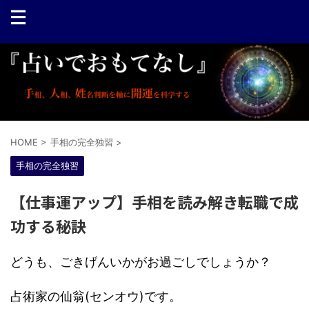
HOME
>
手相の完全独習
>
手相の完全独習
【仕事運アップ】手相を読み解き転職で成
功する秘訣
どうも、ごきげんいかがお過ごしでしょうか？
占術家の仙翁(センオウ)です。