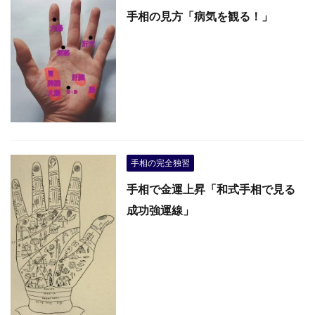
手相の見方「病気を観る！」
手相の完全独習
手相で金運上昇「和式手相で見る
成功強運線」